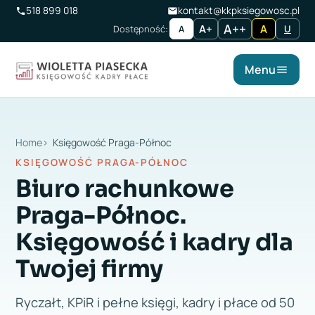
518 899 018
kontakt@kkpksiegowosc.pl
A++
A+
A
Dostępność:
U
A
Menu
Home
Księgowość Praga-Północ
KSIĘGOWOŚĆ PRAGA-PÓŁNOC
Biuro rachunkowe
Praga-Północ.
Księgowość i kadry dla
Twojej firmy
Ryczałt, KPiR i pełne księgi, kadry i płace od 50