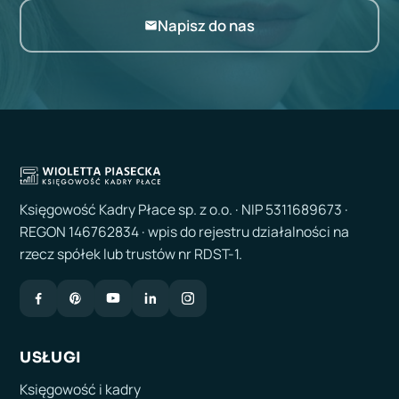
Napisz do nas
Księgowość Kadry Płace sp. z o.o. · NIP 5311689673 ·
REGON 146762834 · wpis do rejestru działalności na
rzecz spółek lub trustów nr RDST-1.
USŁUGI
Księgowość i kadry