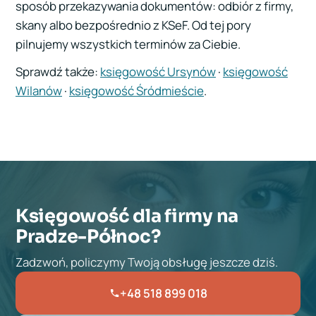
sposób przekazywania dokumentów: odbiór z firmy,
skany albo bezpośrednio z KSeF. Od tej pory
pilnujemy wszystkich terminów za Ciebie.
Sprawdź także:
księgowość Ursynów
·
księgowość
Wilanów
·
księgowość Śródmieście
.
Księgowość dla firmy na
Pradze-Północ?
Zadzwoń, policzymy Twoją obsługę jeszcze dziś.
+48 518 899 018