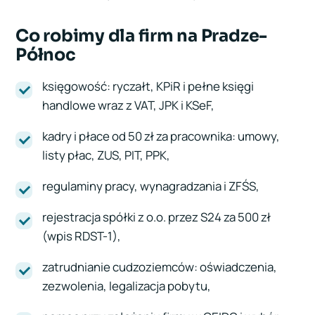
Co robimy dla firm na Pradze-
Północ
księgowość: ryczałt, KPiR i pełne księgi
handlowe wraz z VAT, JPK i KSeF,
kadry i płace od 50 zł za pracownika: umowy,
listy płac, ZUS, PIT, PPK,
regulaminy pracy, wynagradzania i ZFŚS,
rejestracja spółki z o.o. przez S24 za 500 zł
(wpis RDST-1),
zatrudnianie cudzoziemców: oświadczenia,
zezwolenia, legalizacja pobytu,